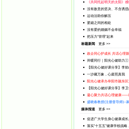
《共同托起明天的太阳》感
没有敌意的坚决、不含诱惑
运动法助你解压
婆媳之间的相处
没有爱的婚姻不会幸福
把压力“管理”起来
标题新闻
更多 >>
政企同心护成长 共话心理新
卅暖同行｜阳光心健助力三
【阳光心健好课分享】李焰
一沙藏万象，心庭照真我
阳光心健承办阜阳市颍东区
【阳光心健好课分享】李卫华
凝心聚力共话心理健康——
盛晓春教授(注册督导师)-
媒体报道
更多 >>
促进广大学生身心健康成长
落实“十五五”健康学校战略