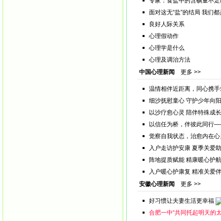
专家：食盐中的含碘量不足
面对这无“盐”的结局 我们
良好人际关系
心理假动作
心理学是什么
心理及调治方法
中国心理新闻
更多 >>
温情相伴近距离，同心携手筑
细沙抚慰童心 守护少年向阳
以沙疗愈心灵 陪伴特殊成长
以信任为桥，伴彼此同行—
觉察自我状态，治愈内在心
入户走访护安康 夏季关爱助
阵地提质赋能 精康暖心护航
入户暖心护康复 精准关爱伴
安徽心理新闻
更多 >>
好习惯让夫妻生活更幸福
合肥一中“共同托起明天的