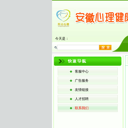
今天是：
客服中心
广告服务
友情链接
人才招聘
联系我们