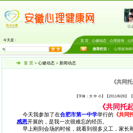
今天是：
首 页
心健动态
心理咨询
心
推荐栏目：
心理咨询师
首 页
>
心健动态
>
新闻动态
《共同托
【字体：
大
中
小
】【2011/6/26
《共同托
今天我参加了在
合肥市第一中学
举行的
《共同
感恩
开展的，是我一次很难忘的经历。
早上刚到会场的时候，就看到很多义工，家长