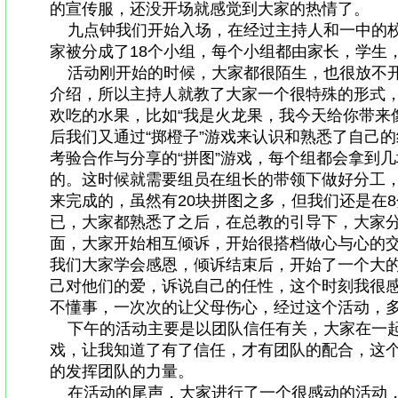
的宣传服，还没开场就感觉到大家的热情了。
九点钟我们开始入场，在经过主持人和一中的
家被分成了
18
个小组，每个小组都由家长，学生
活动刚开始的时候，大家都很陌生，也很放不
介绍，所以主持人就教了大家一个很特殊的形式
欢吃的水果，比如
“
我是火龙果，我今天给你带来
后我们又通过
“
掷橙子
”
游戏来认识和熟悉了自己的
考验合作与分享的
“
拼图
”
游戏，每个组都会拿到几
的。这时候就需要组员在组长的带领下做好分工
来完成的，虽然有
20
块拼图之多，但我们还是在
8
已，大家都熟悉了之后，在总教的引导下，大家
面，大家开始相互倾诉，开始很搭档做心与心的
我们大家学会感恩，倾诉结束后，开始了一个大
己对他们的爱，诉说自己的任性，这个时刻我很
不懂事，一次次的让父母伤心，经过这个活动，
下午的活动主要是以团队信任有关，大家在一
戏，让我知道了有了信任，才有团队的配合，这
的发挥团队的力量。
在活动的尾声，大家进行了一个很感动的活动