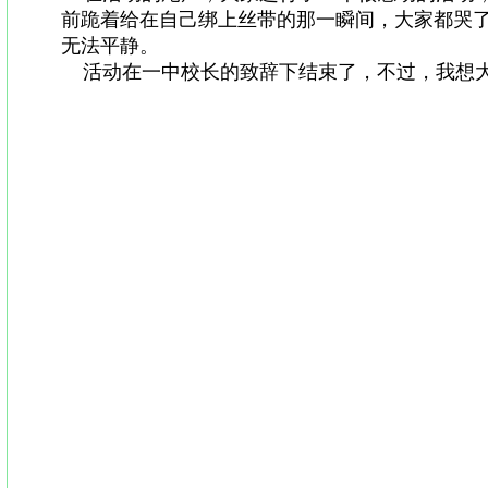
前跪着给在自己绑上丝带的那一瞬间，大家都哭
无法平静。
活动在一中校长的致辞下结束了，不过，我想
安徽心理健康网|安徽心健|安徽省心理咨询学会|安
师培训|合肥心理咨询师培训|安徽心理网|安徽心理
建设|合肥心理咨询室建设|心理咨询室建设|员工心理
心理健康|孕期心理|心理学书籍|心理产品|沙盘|
康|EAP|培训机构|李子勋|亲子关系|后现代心理
森田疗法|箱庭疗法|音乐治疗|沙盘疗法|朱建军|
师|芜湖心理咨询师培训|巢湖心理咨询师培训|安
安徽心理培训|安徽心理咨询 | 安徽心理讲座|团体
专家|心理视频|心理热线 心理咨询热线|免费心理咨
士康|考前心理|中考|考前营养|抑郁怎么办|焦虑怎
江俊 |李群|案例报告|合肥心理医院|董毅|心健|心
人际交往|企业员工|情感纠葛|动车|赖昌星|追尾|郭
琴杀人|日本开拓团|铁道部|安全感|精神分裂|人格