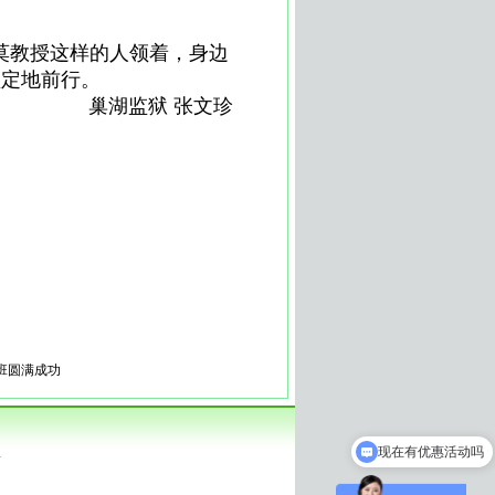
莫教授这样的人领着，身边
坚定地前行。
巢湖监狱 张文珍
咨询师培训｜合肥心理咨询师培训｜安
｜心理咨询室建设｜员工心理健康|
|心理咨询师考试|心理论坛|心理专家|
|森田疗法|箱庭疗法|音乐治疗|沙盘疗
训|安庆心理咨询师培训|宿州心理咨询
|安徽 家庭治疗|心理专家|心理视频|
考前营养|抑郁怎么办|焦虑怎么办|失眠
班圆满成功
现在有优惠活动吗
.