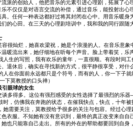
疗流派的创始人，他把音乐的元素引进心理剧，拓展了心
音乐不仅仅是对语言交流的补偿，通过音乐，能投射出心
面具。任何一种表达都好过将其封闭在心中。用音乐暖身
我们的心田。在三天的心理剧培训中，我和我的同行跟随
。
士
容很灿烂，她喜欢梁祝，她是个浪漫的人。在音乐意象
多温暖流出来，她仔细地在听每个声音。脸上带着笑，乐
是我人生的写照，我有欢乐的童年，一直很顺。有段时间工
去。退休后，确实在寻找新的方式，很平静很享受，对什
有的人在你面前永远都只是个符号，而有的人，你一下子就
。（借用一下莫教授的口头禅）
引眼球的女生
谈多得多。这位有强烈感受的女性选择了最强烈的乐器
到鼓时，仿佛我在奔跑的状态，在催我快点，快点，十年被
脚，她需要关注，莫教授给予很多的关注与包容。经过心理
红色衣服。不知她有没有意识到，最终的真正改变来自自
，她也只能靠自己走出。所有的外在的帮助都要回到自身