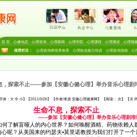
首 页
心健动态
心理咨询
心理新闻
心理学院
心理课程
心理测试
心理视
推荐栏目：
心理咨询师培养体系
心理执业能力培训
心理咨询指南
心
息，探索不止——参加【安徽心健心理】举办音乐心理剧
字体：
大
中
小
】【2011/3/26】 【作者/来源 安徽心理健康网】 【阅读：
次】 【
关 
生命不息，探索不止
参加【安徽心健心理】举办音乐心理剧培
何了解盲哑人的内心世界？如何唤醒酒精、药物依赖人
心呢？从美国来的约瑟夫•莫里诺教授为我们打开了一个