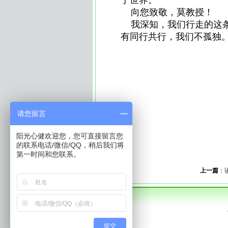
于世界。
向您致敬，莫教授！
我深知，我们行走的这条
有同行共行，我们不孤独。
安徽心理健康网|安徽心健|安徽省
徽心理网｜安徽心理医生｜合肥心理
学习困难门诊|家庭教育指导|安徽EAP
心理健康|EAP|培训机构|李子勋|亲
法|朱建军|意象对话|心理沙盘|音乐
请您留言
师培训|阜阳心理咨询师培训安徽心理培
心理热线 心理咨询热线|免费心理咨询
阳光心健欢迎您，您可直接留言您
的联系电话/微信/QQ，稍后我们将
怎么办|自闭症|心理阴影|早恋|儿童的
第一时间和您联系。
上一篇
：
提交