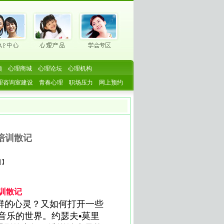
频
心理商城
心理论坛
心理机构
理咨询室建设
青春心理
职场压力
网上预约
培训散记
闭
】
训散记
群的心灵？又如何打开一些
音乐的世界。约瑟夫•莫里