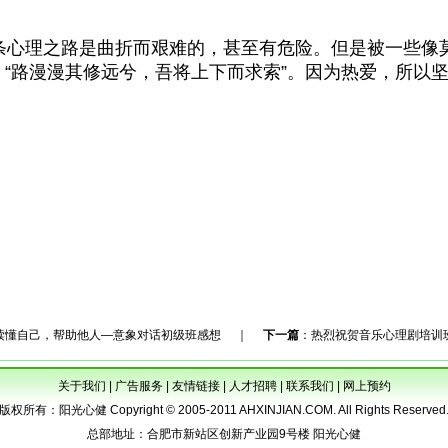
心理之路是曲折而艰难的，甚至有危险。但是被一些像
“路漫漫其修远兮，吾将上下而求索”。因为热爱，所以
心理咨询学会｜安徽心理｜安徽心理咨询｜合肥心理｜合肥心理咨询｜安徽心理
医生｜心理｜心理咨询｜心理医生｜安徽心理咨询室建设｜合肥心理咨询室建设
|合肥EAP|儿童心理健康|孕期心理|心理学书籍|心理产品|沙盘|心理咨询师培训
子关系|后现代心理咨询网上课程|家庭治疗|曾奇峰|雷正则|释梦培训技术|催眠疗法
治疗放松仪|团体活动包|蚌埠心理咨询师|芜湖心理咨询师培训|巢湖心理咨询师培
训|安徽心理咨询 | 安徽心理讲座|团体咨询|意象放松训练|江俊|曾奇峰精神分析
热线|远程教育|心理视频|网上学习|心理产品|心理网校|富士康|考前心理|中考|
叛逆期|黄石卫|江俊 |李群|案例报告|合肥心理医院|董毅
读懂自己，帮助他人—意象对话初级班感想
｜
下一篇
：
热烈祝贺音乐心理剧培训
关于我们
|
广告服务
|
友情链接
|
人才招聘
|
联系我们
|
网上预约
版权所有：阳光心健 Copyright © 2005-2011 AHXINJIAN.COM. All Rights Reserved
总部地址：合肥市新站区创新产业园9号楼 阳光心健