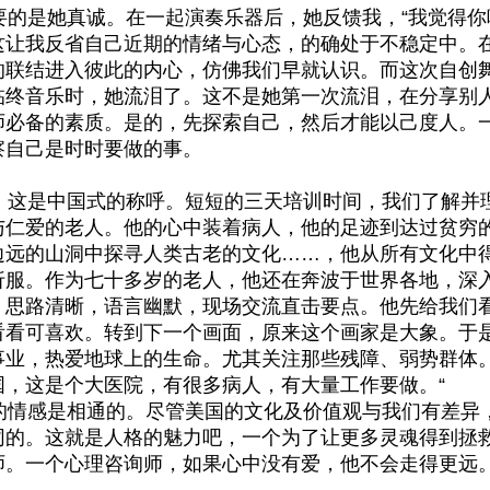
的是她真诚。在一起演奏乐器后，她反馈我，“我觉得你
这让我反省自己近期的情绪与心态，的确处于不稳定中。
的联结进入彼此的内心，仿佛我们早就认识。而这次自创
临终音乐时，她流泪了。这不是她第一次流泪，在分享别
师必备的素质。是的，先探索自己，然后才能以己度人。
察自己是时时要做的事。
这是中国式的称呼。短短的三天培训时间，我们了解并
与仁爱的老人。他的心中装着病人，他的足迹到达过贫穷
边远的山洞中探寻人类古老的文化……，他从所有文化中
折服。作为七十多岁的老人，他还在奔波于世界各地，深
，思路清晰，语言幽默，现场交流直击要点。他先给我们
看看可喜欢。转到下一个画面，原来这个画家是大象。于
事业，热爱地球上的生命。尤其关注那些残障、弱势群体
国，这是个大医院，有很多病人，有大量工作要做。“
情感是相通的。尽管美国的文化及价值观与我们有差异
同的。这就是人格的魅力吧，一个为了让更多灵魂得到拯
师。一个心理咨询师，如果心中没有爱，他不会走得更远