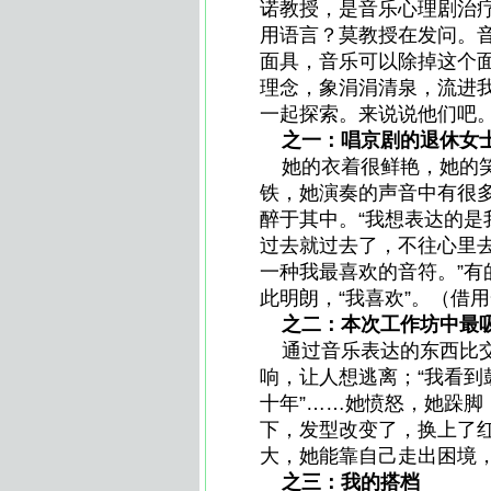
诺教授，是音乐心理剧治
用语言？莫教授在发问。
面具，音乐可以除掉这个
理念，象涓涓清泉，流进
一起探索。来说说他们吧
之一：唱京剧的退休女
她的衣着很鲜艳，她的笑
铁，她演奏的声音中有很
醉于其中。“我想表达的
过去就过去了，不往心里
一种我最喜欢的音符。”
此明朗，“我喜欢”
之二：本次工作坊中最吸
通过音乐表达的东西比交
响，让人想逃离；“我看
十年”……她愤怒，她跺
下，发型改变了，换上了
大，她能靠自己走出困境
之三：我的搭档