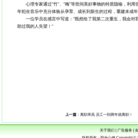
心理专家通过"竹"、"梅"等世间美好事物的特质隐喻，利用
年犯在音乐中充分体验从孕育、成长到新生的过程，重建未成年
一位学员在感言中写道："既然给了我第二次重生，我会对我
助过我的人失望！"
安徽心理健康网|安徽心健|安徽省心理咨询学会|安徽心理|安徽
徽心理网|安徽心理医生|合肥心理医生|心理|心理咨询|心理医生
困难门诊|家庭教育指导|安徽EAP|合肥EAP|儿童心理健康|孕
理专家|心理健康|EAP|培训机构|李子勋|亲子关系|后现代心理
法|音乐治疗|沙盘疗法|朱建军|意象对话|心理沙盘|音乐治疗放
心理咨询师培训|宿州心理咨询师培训|阜阳心理咨询师培训安徽心理
神分析|安徽 家庭治疗|心理专家|心理视频|心理热线 心理咨询热
考前心理|中考|考前营养|抑郁怎么办|焦虑怎么办|失眠怎么办|自闭
董毅|心健|心理健康|心理问题|心理困惑|心理节目|抑郁症|焦虑症
特|变形金刚|温州|下雪|台风|梅花|上海|弹钢琴杀人|日本开拓团
上一篇
：
离职率高 员工一到两年就离职！
关于我们
|
广告服务
|
版权所有：阳光心健 Copyright © 2005-