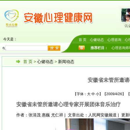
今天是：
首 页
心健动态
心理咨询
心
推荐栏目：
心理咨询师
首 页
>
心健动态
>
新闻动态
安徽省未管所邀请
【字体：
大
中
小
】【2009/4/26
安徽省未管所邀请心理专家开展团体音乐治疗
作者：张清茂 惠巍 尤仁祥 | 文章出处：人民网安徽频道 | 更