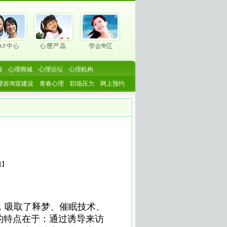
频
心理商城
心理论坛
心理机构
理咨询室建设
青春心理
职场压力
网上预约
闭
】
，吸取了释梦、催眠技术、
的特点在于：通过诱导来访