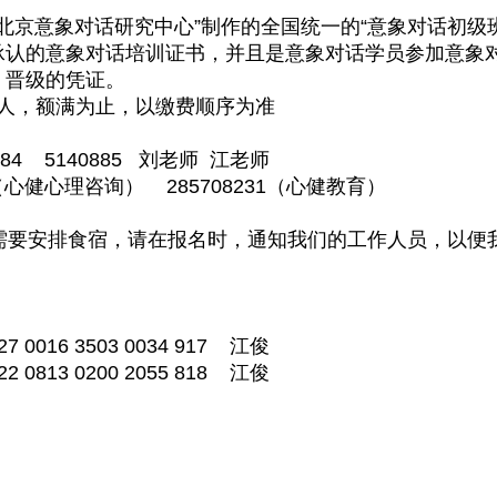
京意象对话研究中心”制作的全国统一的“意象对话初级
承认的意象对话培训证书，并且是意象对话学员参加意象
定、晋级的凭证。
0人，额满为止，以缴费顺序为准
884 5140885 刘老师 江老师
4（心健心理咨询） 285708231（心健教育）
要安排食宿，请在报名时，通知我们的工作人员，以便
6 3503 0034 917 江俊
3 0200 2055 818 江俊
|安徽省心理咨询学会|安徽心理|安徽心理咨询|合肥心理|
|安徽心理网|安徽心理医生|合肥心理医生|心理|心理咨
心理咨询室建设|员工心理健康|学习困难门诊|家庭教育指导|