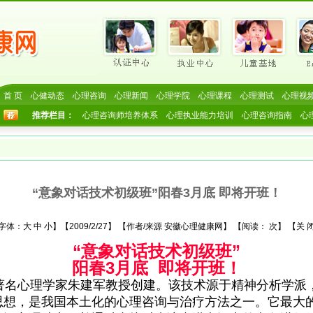
首 页
心健动态
心理咨询
心理新闻
心理学院
心理课程
心理测试
心理视
推荐栏目：
心理咨询师培养体系
心理执业能力培训
心理咨询指南
心
“意象对话技术初级班”阳春3月底 即将开班！
字体：
大
中
小
】【2009/2/27】 【作者/来源 安徽心理健康网】 【阅读：
次】 【
关 
“意象对话技术初级班”
阳春3月底 即将开班！
名心理学家朱建军教授创建。该技术源于精神分析学派
思想，是我国本土化的心理咨询与治疗方法之一。它最大