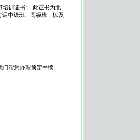
班培训证书”。此证书为北
对话中级班、高级班，以及
我们帮您办理预定手续。
合肥心理咨询|安徽心理咨询
询|心理医生|安徽心理咨询室
安徽EAP|合肥EAP|儿童