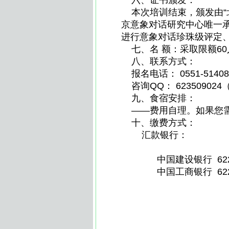
六、证书颁发：
本次培训结束，颁发由“北
京意象对话研究中心唯一
进行意象对话珍珠级评
七、名 额：采取限额6
八、联系方式：
报名电话： 0551-5140
咨询QQ： 62350902
九、食宿安排：
——费用自理。如果您需
十、缴费方式：
汇款银行：
中国建设银行 6227 001
中国工商银行 6222 081
安徽心理健康网|安徽心健
师培训|合肥心理咨询师培训
建设|合肥心理咨询室建设|